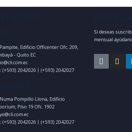
NTACTOS
NOTICI
to
Si deseas suscrib
mensual ayúdanos
 Pampite, Edificio Officenter Ofc. 209,
bayá - Quito EC
uio@cli.com.ec
: (+593) 2042026丨(+593) 2042027
yaquil
 Numa Pompillo Llona, Edificio
orium, Piso 19 Ofc. 1902
gye@cli.com.ec
: (+593) 2042026丨(+593) 2042027