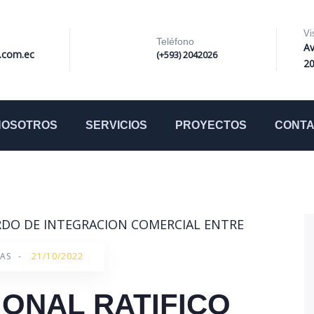
Vi
Teléfono
Av
i.com.ec
(+593) 2042026
2
NOSOTROS
SERVICIOS
PROYECTOS
CONT
AS
-
21/10/2022
ONAL RATIFICO