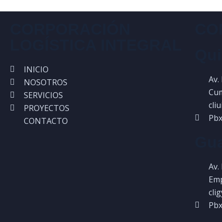
CORPORACIÓN
CO
LOGÍSTICA INTEGRAL
Qui
INICIO
Av.
NOSOTROS
Cum
SERVICIOS
cli
PROYECTOS
Pbx
CONTACTO
Gua
Av.
Emp
cli
Pbx